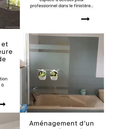
professionnel dans le Finistère...
 et
eure
de
tion
 à
Aménagement d’un