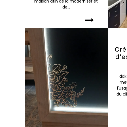
maison afin de la moderniser et
de...
Cré
d'e
dak
meu
l'usa
du cl