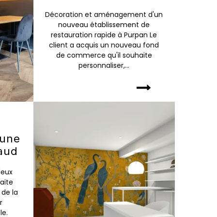
Décoration et aménagement d'un
nouveau établissement de
restauration rapide à Purpan Le
client a acquis un nouveau fond
de commerce qu'il souhaite
personnaliser,...
t
une
aud
deux
aite
de la
r
le.