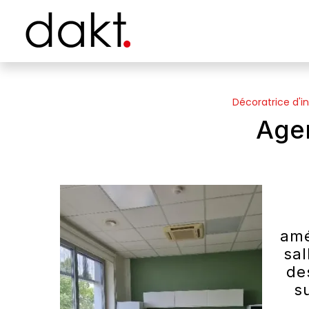
Panneau de gestion des cookies
Décoratrice d'in
Agen
am
sal
de
s