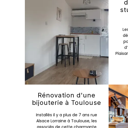
d
st
Le
dé
pa
d
Plais
Rénovation d'une
bijouterie à Toulouse
Installés il y a plus de 7 ans rue
Alsace Lorraine à Toulouse, les
associés de cette charmante