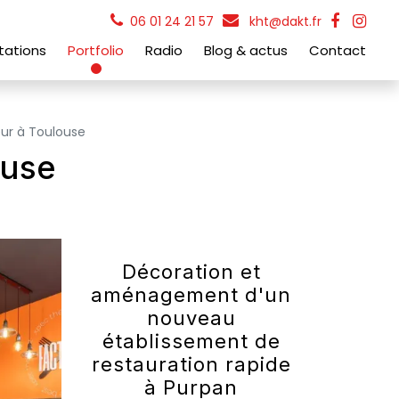
06 01 24 21 57
kht@dakt.fr
tations
Portfolio
Radio
Blog & actus
Contact
ur à Toulouse
ouse
Décoration et
aménagement d'un
nouveau
établissement de
restauration rapide
à Purpan