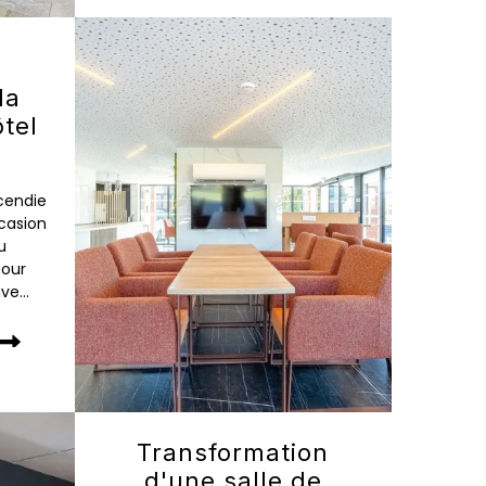
la
ôtel
ncendie
ccasion
u
pour
ve...
Transformation
d'une salle de