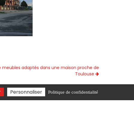
de meubles adaptés dans une maison proche de
Toulouse
r
Personnaliser
Politique de confidentialité
kht@dakt.fr
x Labège
Aménagement d'hôtel Balma
ns Auterive