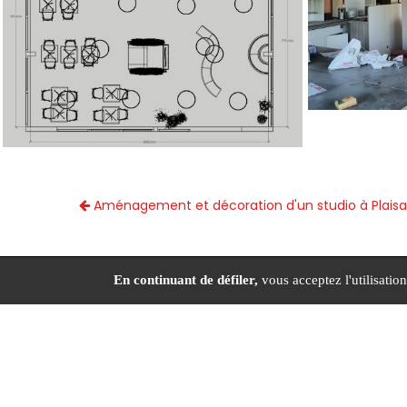
Aménagement et décoration d'un studio à Plais
En continuant de défiler,
vous acceptez l'utilisation
29 chemin
Activités
Agencement de magasin Tou
Décoration