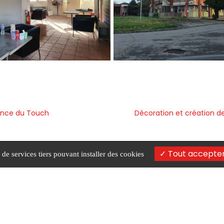
ance du Touch
Décoration et création 
Tout accepte
 de services tiers pouvant installer des cookies
 de Lestang, 31100 Toulouse
06 01 24 21 57
louse
Décoration d'intérieur Muret
Aménagement de bureau
 d'intérieur Auterive
Rénovation d'appartements et de maiso